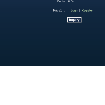
Purity:
98%
Price1 ：
Login
|
Register