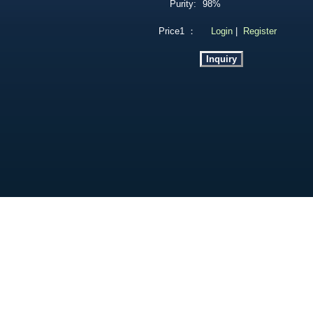
Purity:
98%
Price1 ：
Login
|
Register