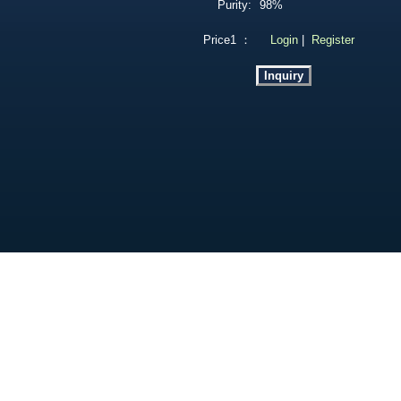
Purity:
98%
Price1 ：
Login
|
Register